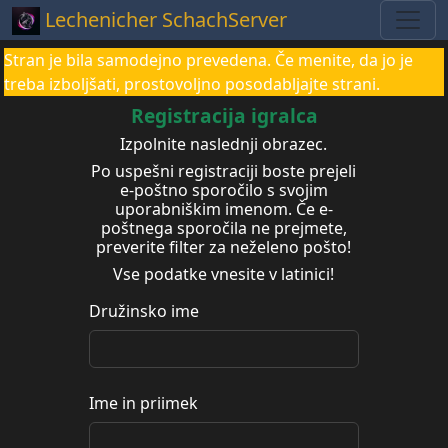
Lechenicher SchachServer
Stran je bila samodejno prevedena. Če menite, da jo je
treba izboljšati, prostovoljno posodabljajte strani.
Registracija igralca
Izpolnite naslednji obrazec.
Po uspešni registraciji boste prejeli
e-poštno sporočilo s svojim
uporabniškim imenom. Če e-
poštnega sporočila ne prejmete,
preverite filter za neželeno pošto!
Vse podatke vnesite v latinici!
Družinsko ime
Ime in priimek