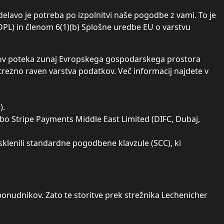
delavo je potreba po izpolnitvi naše pogodbe z vami. To je
PL) in členom 6(1)(b) Splošne uredbe EU o varstvu
atkov poteka zunaj Evropskega gospodarskega prostora
trezno raven varstva podatkov. Več informacij najdete v
).
bo Stripe Payments Middle East Limited (DIFC, Dubaj,
klenili standardne pogodbene klavzule (SCC), ki
 ponudnikov. Zato te storitve prek strežnika Lechenicher