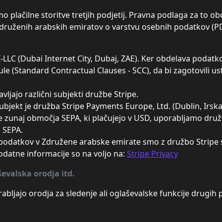
 plačilne storitve tretjih podjetij. Pravna podlaga za to ob
Združenih arabskih emiratov o varstvu osebnih podatkov (PD
FZ-LLC (Dubai Internet City, Dubaj, ZAE). Ker obdelava pod
 (Standard Contractual Clauses - SCC), da bi zagotovili us
vljajo različni subjekti družbe Stripe.
bjekt je družba Stripe Payments Europe, Ltd. (Dublin, Irska
e zunaj območja SEPA, ki plačujejo v USD, uporabljamo druž
 SEPA.
podatkov v Združene arabske emirate smo z družbo Stripe s
odatne informacije so na voljo na:
Stripe Privacy
ševalska orodja itd.
rabljajo orodja za sledenje ali oglaševalske funkcije drugih