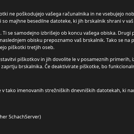
otki ne poškodujejo vašega računalnika in ne vsebujejo nobe
i so majhne besedilne datoteke, ki jih brskalnik shrani v vaš
i se samodejno izbrišejo ob koncu vašega obiska. Drugi piš
m naslednjem obisku prepoznamo vaš brskalnik. Tako se na 
jo piškotki tretjih oseb.
stavitvi piškotkov in jih dovolite le v posameznih primerih,
 zaprtju brskalnika. Če deaktivirate piškotke, bo funkcion
 v tako imenovanih strežniških dnevniških datotekah, ki na
cher SchachServer)