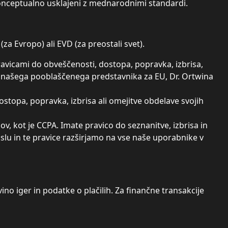
onceptualno usklajeni z mednarodnimi standardi.
(za Evropo) ali EVD (za preostali svet).
avicami do obveščenosti, dostopa, popravka, izbrisa,
na našega pooblaščenega predstavnika za EU, Dr. Ortwina
topa, popravka, izbrisa ali omejitve obdelave svojih
, kot je CCPA. Imate pravico do seznanitve, izbrisa in
lu in te pravice razširjamo na vse naše uporabnike v
no iger in podatke o plačilih. Za finančne transakcije