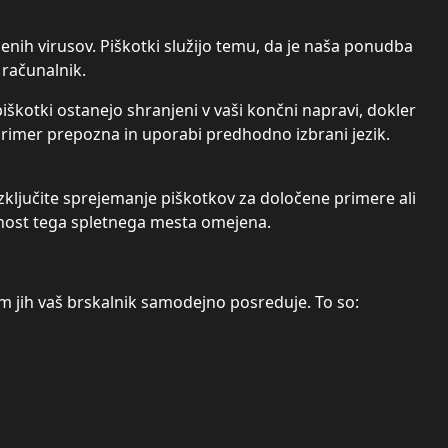
nih virusov. Piškotki služijo temu, da je naša ponudba
 računalnik.
kotki ostanejo shranjeni v vaši končni napravi, dokler
primer prepozna in uporabi predhodno izbrani jezik.
 izključite sprejemanje piškotkov za določene primere ali
alnost tega spletnega mesta omejena.
m jih vaš brskalnik samodejno posreduje. To so: