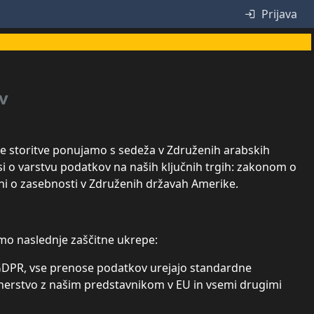
Prijava
v
še storitve ponujamo s sedeža v Združenih arabskih
si o varstvu podatkov na naših ključnih trgih: zakonom o
ni o zasebnosti v Združenih državah Amerike.
amo naslednje zaščitne ukrepe:
o GDPR, vse prenose podatkov urejajo standardne
rtnerstvo z našim predstavnikom v EU in vsemi drugimi