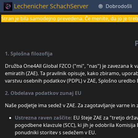
Lechenicher SchachServer
Dobrodošli
Stran je bila samodejno prevedena. Če menite, da jo je treba
1. Splošna filozofija
Družba One4All Global FZCO ("mi", "nas") je zavezana k 
emiratih (ZAE). Ta pravilnik opisuje, kako zbiramo, upor
varstvu osebnih podatkov (PDPL) v ZAE, Splošno uredbo E
2. Obdelava podatkov zunaj EU
Naše podjetje ima sedež v ZAE. Za zagotavljanje varne in
Ustrezna raven zaščite:
EU šteje ZAE za "tretjo drž
pogodbene klavzule (SCC), ki jih je odobrila Komisij
ponudniki storitev s sedežem v EU.