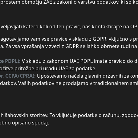
 prostem območju ZAE z zakoni o varstvu podatkov, ki so k
eljavljati katero koli od teh pravic, nas kontaktirajte na OP 
agotavljamo vam vse pravice v skladu z GDPR, vključno s pr
ra. Za vsa vprašanja v zvezi z GDPR se lahko obrnete tudi 
ce PDPL):
V skladu z zakonom UAE PDPL imate pravico do dos
ložitve pritožbe pri uradu UAE za podatke.
pr. CCPA/CPRA):
Upoštevamo načela glavnih državnih zakonov
odatkov. Vaših podatkov ne prodajamo v tradicionalnem smis
 šahovskih storitev. To vključuje podatke o računu, zgodovi
robno opisano spodaj.