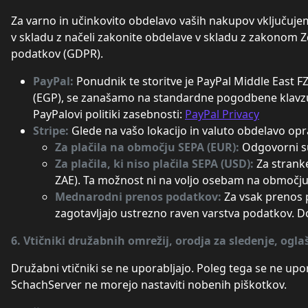
Za varno in učinkovito obdelavo vaših nakupov vključujemo
v skladu z načeli zakonite obdelave v skladu z zakonom 
podatkov (GDPR).
PayPal:
Ponudnik te storitve je PayPal Middle East 
(EGP), se zanašamo na standardne pogodbene klavzule
PayPalovi politiki zasebnosti:
PayPal Privacy
Stripe:
Glede na vašo lokacijo in valuto obdelavo opra
Za plačila na območju SEPA (EUR):
Odgovorni su
Za plačila, ki niso plačila SEPA (USD):
Za strank
ZAE). Ta možnost ni na voljo osebam na območju
Mednarodni prenos podatkov:
Za vsak prenos 
zagotavljajo ustrezno raven varstva podatkov. D
6. Vtičniki družabnih omrežij, orodja za sledenje, ogla
Družabni vtičniki se ne uporabljajo. Poleg tega se ne upo
SchachServer ne morejo nastaviti nobenih piškotkov.