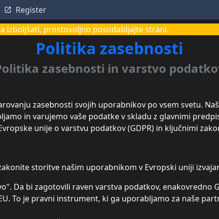
Register
 izboljšati, prostovoljno posodabljajte strani.
Politika zasebnosti
Politika zasebnosti in varstvo podatko
varovanju zasebnosti svojih uporabnikov po vsem svetu. Na
abljamo in varujemo vaše podatke v skladu z glavnimi predpi
vropske unije o varstvu podatkov (GDPR) in ključnimi zako
 zakonite storitve našim uporabnikom v Evropski uniji izvaj
avo". Da bi zagotovili raven varstva podatkov, enakovredn
a EU. To je pravni instrument, ki ga uporabljamo za naše pa