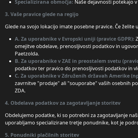
Specializirana območja:
Naše dejavnosti potekajo v
3. Vaše pravice glede na regijo
Glede na svojo lokacijo imate posebne pravice. Če želite uv
A. Za uporabnike v Evropski uniji (pravice GDPR):
Z
omejitve obdelave, prenosljivosti podatkov in ugovo
Paetzolda.
B. Za uporabnike v ZAE in preostalem svetu (pravi
podatkov ter pravico do prenosljivosti podatkov in v
C. Za uporabnike v Združenih državah Amerike (n
zavrnitve "prodaje" ali "souporabe" vaših osebnih p
ZDA.
4. Obdelava podatkov za zagotavljanje storitev
Obdelujemo podatke, ki so potrebni za zagotavljanje naših
uporabljamo specializirane tretje ponudnike, kot je pod
5. Ponudniki plačilnih storitev