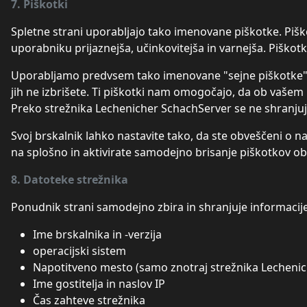
7. Piškotki
Spletne strani uporabljajo tako imenovane piškotke. Pišk
uporabniku prijaznejša, učinkovitejša in varnejša. Piškotk
Uporabljamo predvsem tako imenovane "sejne piškotke". T
jih ne izbrišete. Ti piškotki nam omogočajo, da ob vaše
Preko strežnika Lechenicher SchachServer se ne shranjuje
Svoj brskalnik lahko nastavite tako, da ste obveščeni o na
na splošno in aktivirate samodejno brisanje piškotkov ob
8. Datoteke strežnika
Ponudnik strani samodejno zbira in shranjuje informacije
Ime brskalnika in -verzija
operacijski sistem
Napotitveno mesto (samo znotraj strežnika Lecheni
Ime gostitelja in naslov IP
Čas zahteve strežnika