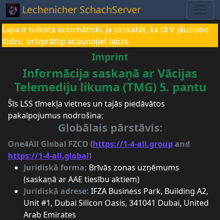
Lechenicher SchachServer
Lapa ir tulkota automātiski. Ja uzskatāt, ka tā ir jāuzlabo,
lūdzu, brīvprātīgi atjaunojiet lapas.
Imprint
Informācija saskaņā ar Vācijas
Telemediju likuma (TMG) 5. pantu
Šīs LSS tīmekļa vietnes un tajās piedāvātos
pakalpojumus nodrošina:
Globālais pārstāvis:
One4All Global FZCO (
https://1-4-all.group
and
https://1-4-all.global
)
Juridiskā forma:
Brīvās zonas uzņēmums
(saskaņā ar AAE tiesību aktiem)
Juridiskā adrese:
IFZA Business Park, Building A2,
Unit #1, Dubai Silicon Oasis, 341041 Dubai, United
Arab Emirates