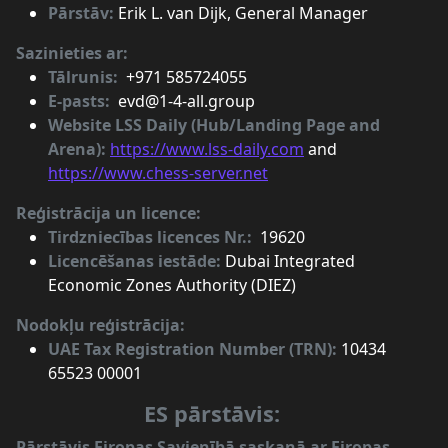
Pārstāv:
Erik L. van Dijk, General Manager
Sazinieties ar:
Tālrunis:
+971 585724055
E-pasts:
evd@1-4-all.group
Website LSS Daily (Hub/Landing Page and
Arena):
https://www.lss-daily.com
and
https://www.chess-server.net
Reģistrācija un licence:
Tirdzniecības licences Nr.:
19620
Licencēšanas iestāde:
Dubai Integrated
Economic Zones Authority (DIEZ)
Nodokļu reģistrācija:
UAE Tax Registration Number (TRN):
10434
65523 00001
ES pārstāvis:
Pārstāvis Eiropas Savienībā saskaņā ar Eiropas