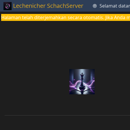
Lechenicher SchachServer
Selamat data
Halaman telah diterjemahkan secara otomatis. Jika Anda 