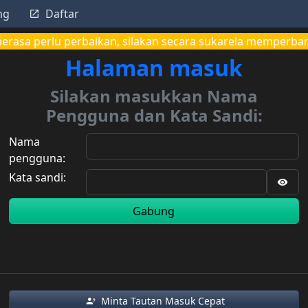
ng
Daftar
merasa perlu perbaikan, silakan secara sukarela memperba
Halaman masuk
Silakan masukkan Nama
Pengguna dan Kata Sandi:
Nama
pengguna:
Kata sandi:
Gabung
Minta Tautan Masuk Cepat