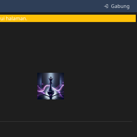
Gabung
rui halaman.