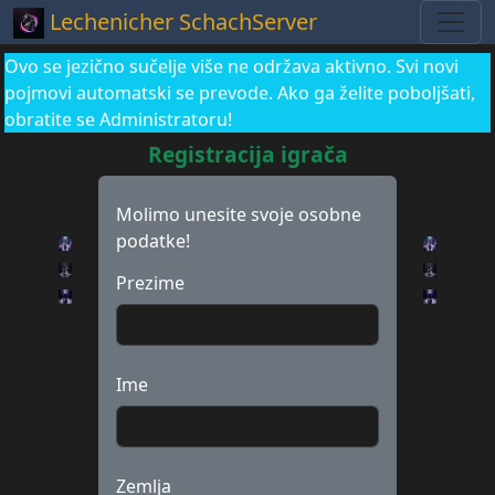
Lechenicher SchachServer
Ovo se jezično sučelje više ne održava aktivno. Svi novi
pojmovi automatski se prevode. Ako ga želite poboljšati,
obratite se Administratoru!
Registracija igrača
Molimo unesite svoje osobne
podatke!
Prezime
Ime
Zemlja