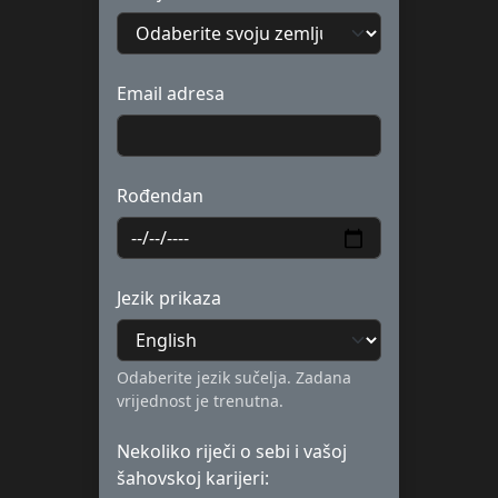
Email adresa
Rođendan
Jezik prikaza
Odaberite jezik sučelja. Zadana
vrijednost je trenutna.
Nekoliko riječi o sebi i vašoj
šahovskoj karijeri: